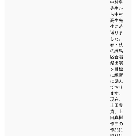
中村皇
先生か
ら中村
高生先
生に若
返りま
した。
春・秋
の練馬
区合唱
祭出演
を目標
に練習
に励ん
でおり
ます。
現在、
土田豊
貴、上
田真樹
作曲の
作品に
取り組