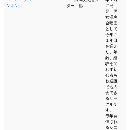
ンネン
ター 他
に発
足、男
女混声
合唱団
として
今年２
１年目
を迎え
た、年
齢、経
験を問
わず初
心者も
歓迎誰
でも入
会でき
るサー
クルで
す。
毎年開
催され
るシニ