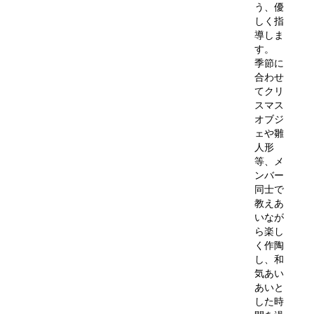
う、優
しく指
導しま
す。
季節に
合わせ
てクリ
スマス
オブジ
ェや雛
人形
等、メ
ンバー
同士で
教えあ
いなが
ら楽し
く作陶
し、和
気あい
あいと
した時