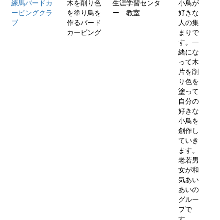
練馬バードカ
木を削り色
生涯学習センタ
小鳥が
ービングクラ
を塗り鳥を
ー 教室
好きな
ブ
作るバード
人の集
カービング
まりで
す。一
緒にな
って木
片を削
り色を
塗って
自分の
好きな
小鳥を
創作し
ていき
ます。
老若男
女が和
気あい
あいの
グルー
プで
す。