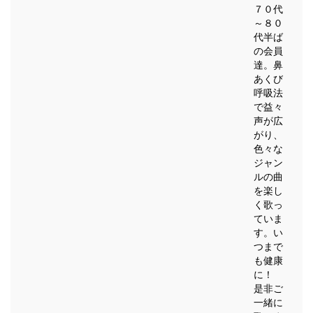
７０代
～８０
代半ば
の会員
達。鼻
あくび
呼吸法
で益々
声が広
がり、
色々な
ジャン
ルの曲
を楽し
く歌っ
ていま
す。い
つまで
も健康
に！
是非ご
一緒に