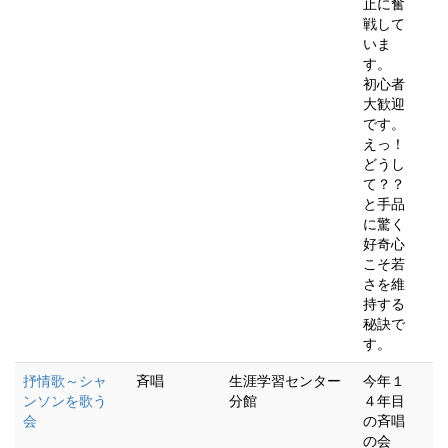
止に奮
戦して
いま
す。
初心者
大歓迎
です。
えっ！
どうし
て？？
と手品
に驚く
好奇心
こそ若
さを維
持する
秘訣で
す。
抒情歌～シャ
斉唱
生涯学習センター
今年１
ンソンを歌う
分館
４年目
会
の斉唱
の会