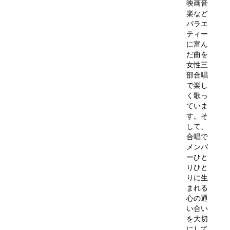
映画音
楽など
バラエ
ティー
に富ん
だ曲を
女性三
部合唱
で楽し
く歌っ
ていま
す。そ
して、
合唱で
メンバ
ーひと
りひと
りに生
まれる
心の通
い合い
を大切
にして