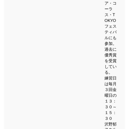
ア・コ
ーラ
ス・T
OKYO
フェス
ティバ
ルにも
参加。
過去に
優秀賞
を受賞
してい
る。
練習日
は毎月
３回金
曜日の
１３：
３０～
１５：
３０
沢野郁