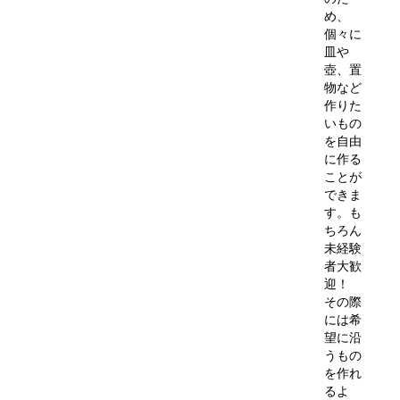
め、
個々に
皿や
壺、置
物など
作りた
いもの
を自由
に作る
ことが
できま
す。も
ちろん
未経験
者大歓
迎！
その際
には希
望に沿
うもの
を作れ
るよ