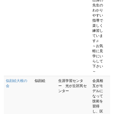
出身の
先生の
わかり
やすい
指導で
楽しく
練習し
ていま
す♫
～お気
軽に見
学にい
らして
下さい
～
似顔絵大根の
似顔絵
生涯学習センタ
会員相
会
ー 光が丘区民セ
互がモ
ンター
デルに
なって
技術を
習得
し、区