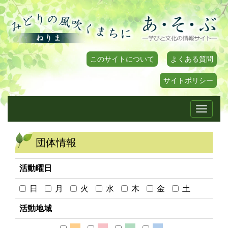
このサイトについて
よくある質問
サイトポリシー
Toggle
navigati
団体情報
活動曜日
日
月
火
水
木
金
土
活動地域