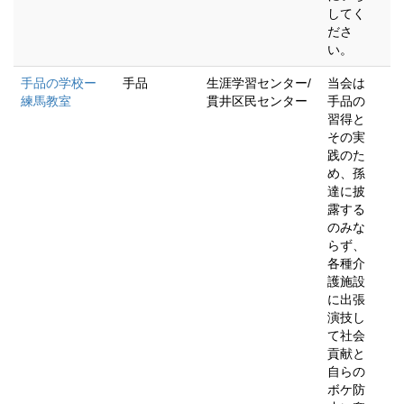
してく
ださ
い。
手品の学校ー
手品
生涯学習センター/
当会は
練馬教室
貫井区民センター
手品の
習得と
その実
践のた
め、孫
達に披
露する
のみな
らず、
各種介
護施設
に出張
演技し
て社会
貢献と
自らの
ボケ防