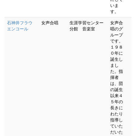
いま
す。
石神井フラウ
女声合唱
生涯学習センター
女声合
エンコール
分館 音楽室
唱のグ
ループ
です。
１９８
０年に
誕生し
まし
た。指
揮者
は、団
の誕生
以来４
５年の
長きに
わたり
指導し
ていた
だいた