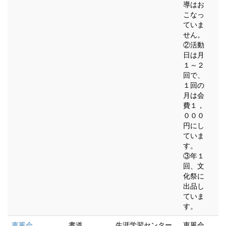
導はお
こなっ
ていま
せん。
②活動
日は月
１～２
回で、
１回の
月は会
費１，
０００
円にし
ていま
す。
③年１
回、文
化祭に
出品し
ていま
す。
恵風会
書道
生涯学習センター
恵風会