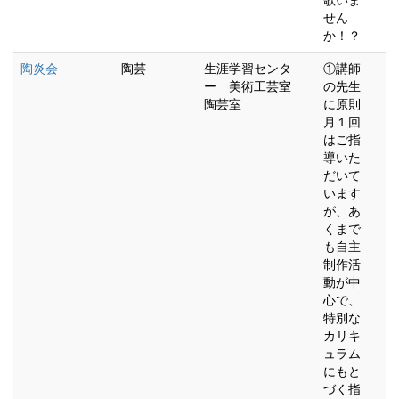
歌いま
せん
か！？
陶炎会
陶芸
生涯学習センタ
①講師
ー 美術工芸室
の先生
陶芸室
に原則
月１回
はご指
導いた
だいて
います
が、あ
くまで
も自主
制作活
動が中
心で、
特別な
カリキ
ュラム
にもと
づく指