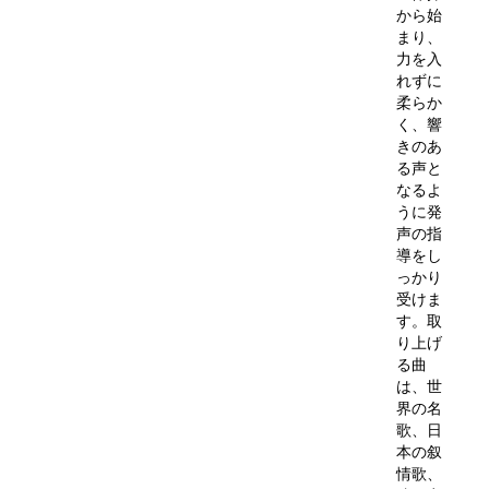
から始
まり、
力を入
れずに
柔らか
く、響
きのあ
る声と
なるよ
うに発
声の指
導をし
っかり
受けま
す。取
り上げ
る曲
は、世
界の名
歌、日
本の叙
情歌、