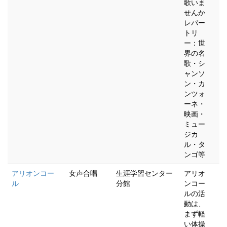
歌いま
せんか
レパー
トリ
ー：世
界の名
歌・シ
ャンソ
ン・カ
ンツォ
ーネ・
映画・
ミュー
ジカ
ル・タ
ンゴ等
アリオンコー
女声合唱
生涯学習センター
アリオ
ル
分館
ンコー
ルの活
動は、
まず軽
い体操