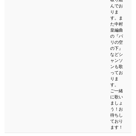
んでお
りま
す。ま
た中村
皇編曲
の『パ
リの空
の下』
などシ
ャンソ
ンも歌
ってお
りま
す。
ご一緒
に歌い
ましょ
う！お
待ちし
ており
ます！