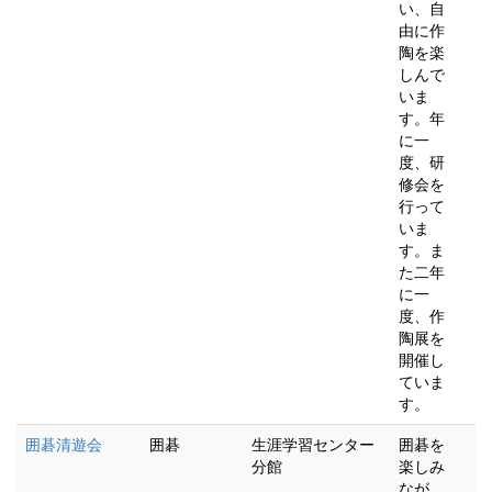
い、自
由に作
陶を楽
しんで
いま
す。年
に一
度、研
修会を
行って
いま
す。ま
た二年
に一
度、作
陶展を
開催し
ていま
す。
囲碁清遊会
囲碁
生涯学習センター
囲碁を
分館
楽しみ
なが