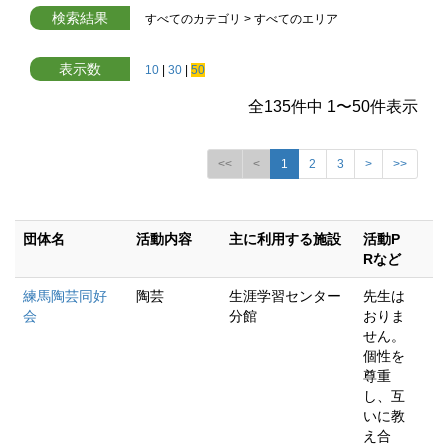
検索結果
すべてのカテゴリ
>
すべてのエリア
表示数
10
|
30
|
50
全
135
件中
1
〜
50
件表示
<<
<
1
2
3
>
>>
団体名
活動内容
主に利用する施設
活動P
Rなど
練馬陶芸同好
陶芸
生涯学習センター
先生は
会
分館
おりま
せん。
個性を
尊重
し、互
いに教
え合