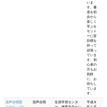
いま
す。書
道を初
歩から
楽しく
学ぶを
モット
ーに皆
目標を
持って
頑張っ
ていま
す。初
心者の
方もお
気軽
に、お
待ちし
ていま
す。
混声合唱団
混声合唱
生涯学習センタ
平成８
コール・ブル
ー 練馬文化セン
年１月