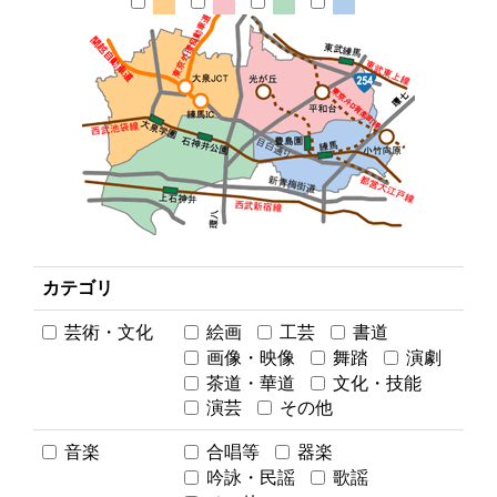
カテゴリ
芸術・文化
絵画
工芸
書道
画像・映像
舞踏
演劇
茶道・華道
文化・技能
演芸
その他
音楽
合唱等
器楽
吟詠・民謡
歌謡