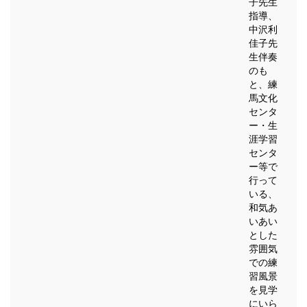
子先生
指導、
中沢利
佳子先
生伴奏
のも
と、練
馬文化
センタ
ー・生
涯学習
センタ
ー等で
行って
いる、
和気あ
いあい
とした
雰囲気
での練
習風景
を見学
にいら