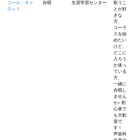
コール・キャ
合唱
生涯学習センター
歌うこ
ロット
とが好
きな
方、
コーラ
スを始
めたい
けど、
どこに
入ろう
か迷っ
ている
方、
一緒に
合唱し
ません
か♪ 初
心者で
も大歓
迎で
す！
声楽科