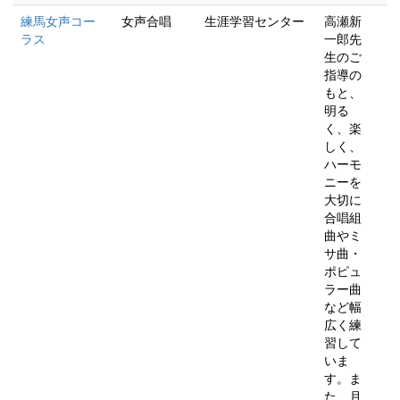
練馬女声コー
女声合唱
生涯学習センター
高瀬新
ラス
一郎先
生のご
指導の
もと、
明る
く、楽
しく、
ハーモ
ニーを
大切に
合唱組
曲やミ
サ曲・
ポピュ
ラー曲
など幅
広く練
習して
いま
す。ま
た、月