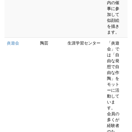
内の催
事に参
加して
似顔絵
を描き
ます。
炎遊会
陶芸
生涯学習センター
「炎遊
会」で
は「自
由な発
想で自
由な作
陶」を
モット
ーに活
動して
いま
す。
会員の
多くが
経験者
のた