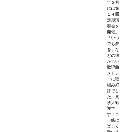
年３月
には第
１４回
定期演
奏会を
開催。
「いつ
でも夢
を」な
どの懐
かしい
歌謡曲
メドレ
ーに取
組み好
評でし
た。見
学大歓
迎で
す！ご
一緒に
楽しく