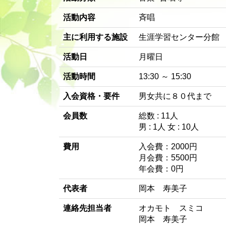
活動内容
斉唱
主に利用する施設
生涯学習センター分館
活動日
月曜日
活動時間
13:30 ～ 15:30
入会資格・要件
男女共に８０代まで
会員数
総数 : 11人
男 : 1人 女 : 10人
費用
入会費：2000円
月会費：5500円
年会費：0円
代表者
岡本 寿美子
連絡先担当者
オカモト スミコ
岡本 寿美子