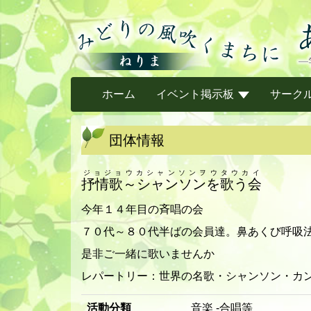
ホーム
イベント掲示板
サーク
団体情報
ジョジョウカシャンソンヲウタウカイ
抒情歌～シャンソンを歌う会
今年１４年目の斉唱の会
７０代～８０代半ばの会員達。鼻あくび呼吸
是非ご一緒に歌いませんか
レパートリー：世界の名歌・シャンソン・カ
活動分類
音楽 -合唱等