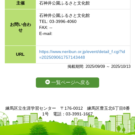
主催
石神井公園ふるさと文化館
石神井公園ふるさと文化館
TEL: 03-3996-4060
お問い合わ
FAX: --
せ
E-mail:
https://www.neribun.or.jp/event/detail_f.cgi?id
URL
=202509061757143448
掲載期間: 2025/09/09 ～ 2025/10/13
一覧ページへ戻る
練馬区立生涯学習センター 〒176-0012 練馬区豊玉北6丁目8番
1号 電話：03-3991-1667