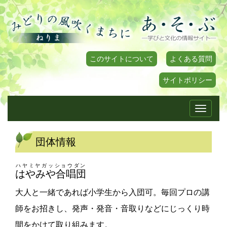
このサイトについて
よくある質問
サイトポリシー
Toggle
navigati
団体情報
ハヤミヤガッショウダン
はやみや合唱団
大人と一緒であれば小学生から入団可。毎回プロの講
師をお招きし、発声・発音・音取りなどにじっくり時
間をかけて取り組みます。