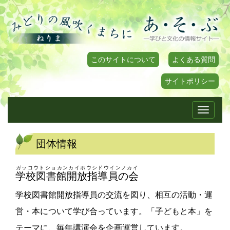
このサイトについて
よくある質問
サイトポリシー
Toggle
navigati
団体情報
ガッコウトショカンカイホウシドウインノカイ
学校図書館開放指導員の会
学校図書館開放指導員の交流を図り、相互の活動・運
営・本について学び合っています。「子どもと本」を
テーマに、毎年講演会を企画運営しています。