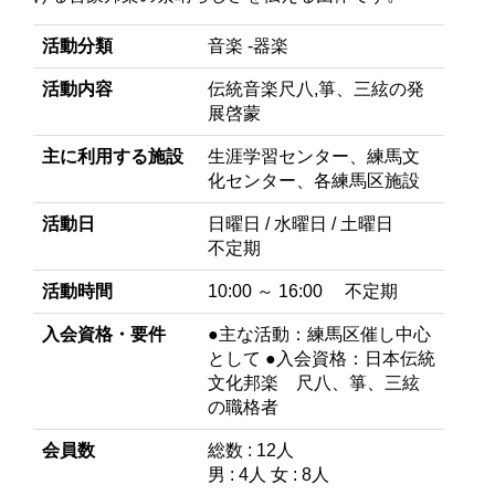
活動分類
音楽 -器楽
活動内容
伝統音楽尺八,箏、三絃の発
展啓蒙
主に利用する施設
生涯学習センター、練馬文
化センター、各練馬区施設
活動日
日曜日 / 水曜日 / 土曜日
不定期
活動時間
10:00 ～ 16:00 不定期
入会資格・要件
●主な活動：練馬区催し中心
として ●入会資格：日本伝統
文化邦楽 尺八、箏、三絃
の職格者
会員数
総数 : 12人
男 : 4人 女 : 8人