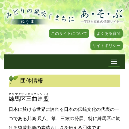
このサイトについて
よくある質問
サイトポリシー
Toggle
navigati
団体情報
ネリマクサンキョクレンメイ
練馬区三曲連盟
日本に於ける世界に誇れる日本の伝統文化の代表の一
つである邦楽 尺八、箏、三絃の発展、特に練馬区に於
ける啓蒙邦楽の素晴らしさを伝える団体です。