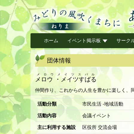
ホーム
イベント掲示板
サーク
団体情報
メロウメイツスバル
メロウ ・メイツすばる
仲間作り、これからの人生を豊かに楽しく、
活動分類
市民生活 -地域活動
活動内容
会議イベント
主に利用する施設
区役所 交流会場