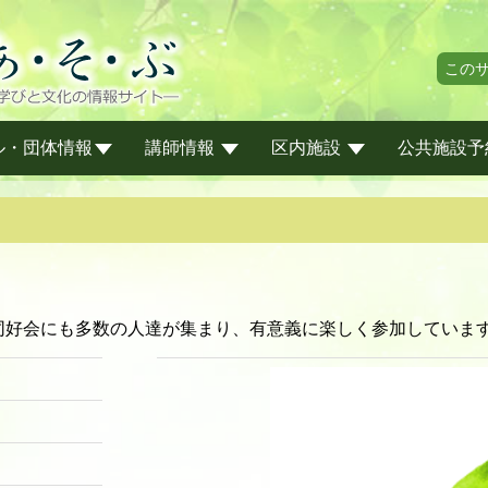
この
ル・団体情報
講師情報
区内施設
公共施設予
同好会にも多数の人達が集まり、有意義に楽しく参加していま