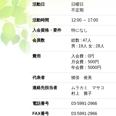
活動日
日曜日
不定期
活動時間
12:00 ～ 17:00
入会資格・要件
特になし
会員数
総数 : 47人
男 : 19人 女 : 28人
費用
入会費：0円
月会費：500円
年会費：5000円
代表者
猪俣 俊美
連絡先担当者
ムラカミ マサコ
村上 雅子
電話番号
03-5991-2966
FAX番号
03-5991-2966