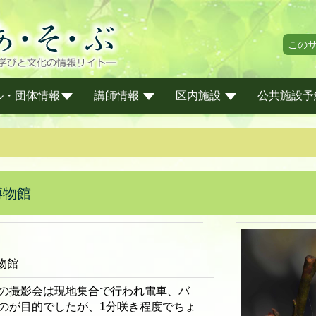
この
ル・団体情報
講師情報
区内施設
公共施設予
博物館
物館
の撮影会は現地集合で行われ電車、バ
のが目的でしたが、1分咲き程度でちょ